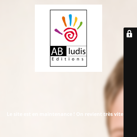
Le site est en maintenance !
On revient très vite...