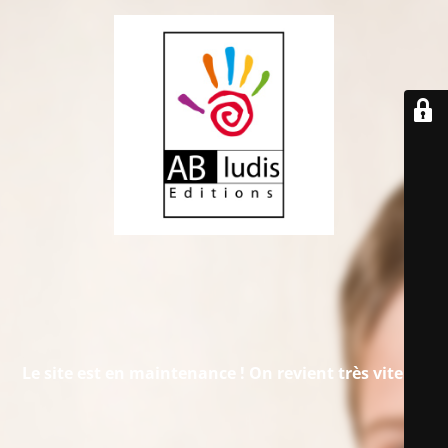
Le site est en maintenance !
On revient très vite...